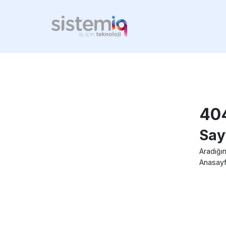
40
Say
Aradığın
Anasayf